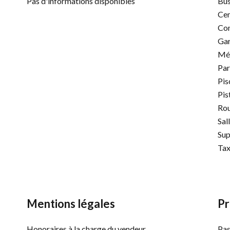
Pas d'informations disponibles
Bu
Cen
Co
Gar
Mé
Par
Pis
Pis
Rou
Sal
Su
Tax
Mentions légales
Pr
Honoraires à la charge du vendeur
Pas