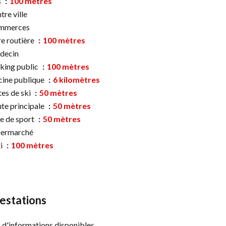
s
100 mètres
tre ville
mmerces
e routière
100 mètres
decin
king public
100 mètres
cine publique
6 kilomètres
tes de ski
50 mètres
te principale
50 mètres
le de sport
50 mètres
permarché
i
100 mètres
estations
 d'informations disponibles