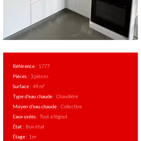
Référence
1777
Pièces
3 pièces
Surface
49 m²
Type d'eau chaude
Chaudière
Moyen d'eau chaude
Collective
Eaux usées
Tout à l'égout
État
Bon état
Étage
1er