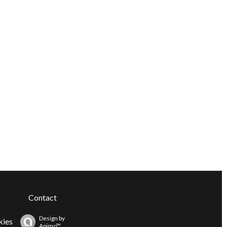
Contact
Design by
kies
Apimo™