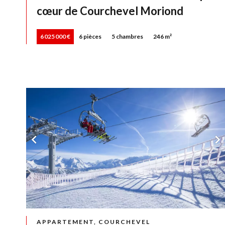
cœur de Courchevel Moriond
6 025 000 €
6 pièces
5 chambres
246 m²
APPARTEMENT, COURCHEVEL