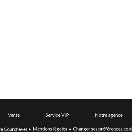
Vente
Service VIP
Notre agence
Mentions légales
Changer ses préférences coo
e Courchevel