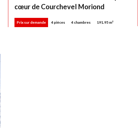
cœur de Courchevel Moriond
Prix sur demande
4 pièces
4 chambres
191.95 m²