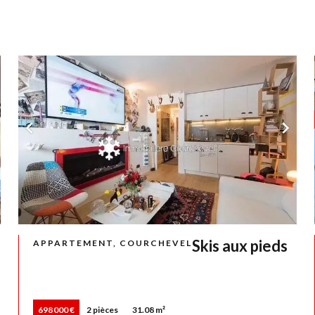
Skis aux pieds
APPARTEMENT, COURCHEVEL
698 000 €
2 pièces
31.08 m²