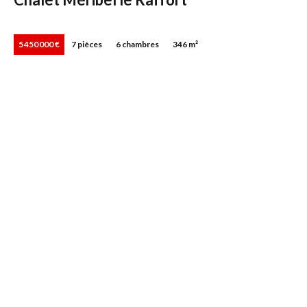
5 450 000 €
7 pièces
6 chambres
346 m²