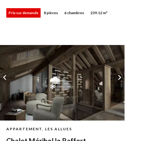
Prix sur demande
8 pièces
6 chambres
239.12 m²
APPARTEMENT, LES ALLUES
Chalet Méribel le Raffort