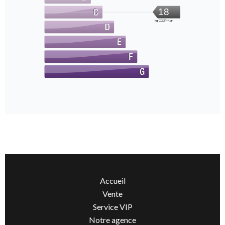
18
kg CO2/m².an
Accueil
Vente
Service VIP
Notre agence