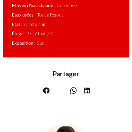
Moyen d'eau chaude
Collective
Eaux usées
Tout à l'égout
État
À rafraîchir
Étage
1er étage / 2
Exposition
Sud
Partager