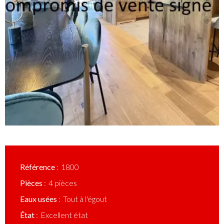
Référence
1800
Pièces
4 pièces
Eaux usées
Tout à l'égout
État
Excellent état